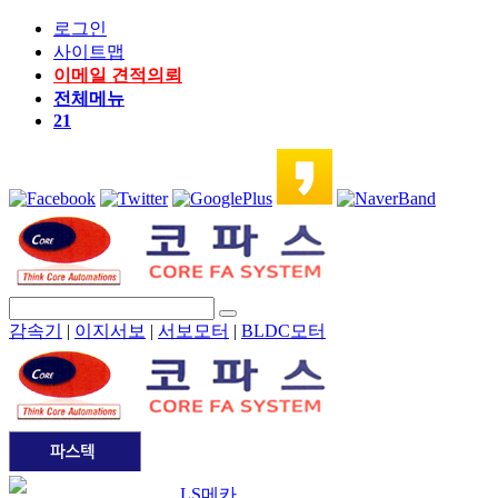
로그인
사이트맵
이메일 견적의뢰
전체메뉴
21
감속기
|
이지서보
|
서보모터
|
BLDC모터
LS메카