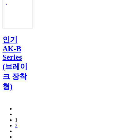
인기
AK-B
Series
(브레이
크 장착
형)
1
2