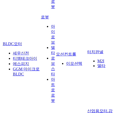
로
봇
로봇
아
이
로
보
BLDC모터
델
터치판넬
타
세우산전
모션컨트롤
로
티엠테크아이
M2I
보
이모션텍
에스피지
델타
스
GGM 마이크로
BLDC
타
아
트
로
로
봇
산업용모터.감