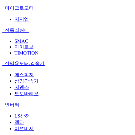
마이크로모터
지지엠
전동실린더
SMAC
아이로보
TIMOTION
산업용모터.감속기
에스피지
삼양감속기
지멘스
모토바리오
인버터
LS산전
델타
미쯔비시