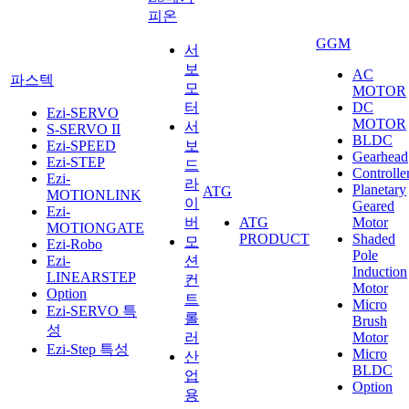
피온
GGM
서
보
AC
파스텍
모
MOTOR
터
DC
Ezi-SERVO
MOTOR
서
S-SERVO II
BLDC
Ezi-SPEED
보
Gearhead
Ezi-STEP
드
Controlle
Ezi-
라
Planetary
ATG
MOTIONLINK
이
Geared
Ezi-
버
ATG
Motor
MOTIONGATE
PRODUCT
Shaded
모
Ezi-Robo
Pole
Ezi-
션
Induction
LINEARSTEP
컨
Motor
Option
트
Micro
Ezi-SERVO 특
롤
Brush
성
러
Motor
Ezi-Step 특성
Micro
산
BLDC
업
Option
용