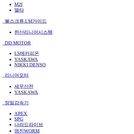
M2I
델타
볼스크류.LM가이드
한산리니어시스템
DD MOTOR
LS메카피온
YASKAWA
NIKKI DENSO
리니어모터
세우산전
YASKAWA
정밀감속기
APEX
SPG
나라드라이브
영진WORM