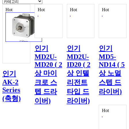
Hot
Hot
Hot
Hot
인기
인기
인기
MD2U-
MD2U-
MD5-
MD20 ( 2
ID20 ( 2
ND14 ( 5
상 마이
상 인텔
상 노멀
인기
AK-2
크로 스
리전트
스텝 드
Series
텝 드라
타입 드
라이버)
(축형)
이버)
라이버)
Hot