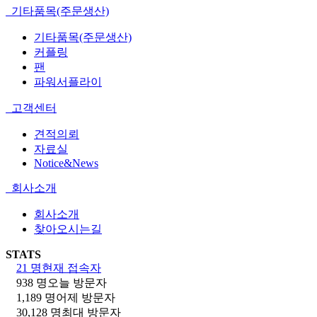
기타품목(주문생산)
기타품목(주문생산)
커플링
팬
파워서플라이
고객센터
견적의뢰
자료실
Notice&News
회사소개
회사소개
찾아오시는길
STATS
21 명
현재 접속자
938 명
오늘 방문자
1,189 명
어제 방문자
30,128 명
최대 방문자