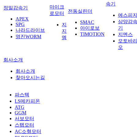
속기
마이크
정밀감속기
전동실린더
로모터
에스피
APEX
삼양감
SMAC
SPG
지
아이로보
기
나라드라이브
지
TIMOTION
지멘스
영진WORM
엠
모토바
오
회사소개
회사소개
찾아오시는길
파스텍
LS메카피온
ATG
GGM
서보모터
스텝모터
AC소형모터