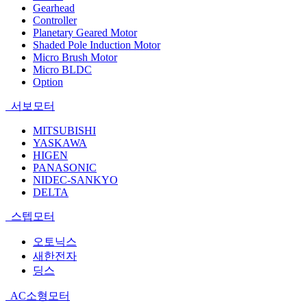
Gearhead
Controller
Planetary Geared Motor
Shaded Pole Induction Motor
Micro Brush Motor
Micro BLDC
Option
서보모터
MITSUBISHI
YASKAWA
HIGEN
PANASONIC
NIDEC-SANKYO
DELTA
스텝모터
오토닉스
새한전자
딩스
AC소형모터