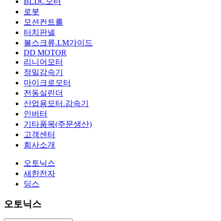
BLDC모터
로봇
모션컨트롤
터치판넬
볼스크류.LM가이드
DD MOTOR
리니어모터
정밀감속기
마이크로모터
전동실린더
산업용모터.감속기
인버터
기타품목(주문생산)
고객센터
회사소개
오토닉스
새한전자
딩스
오토닉스