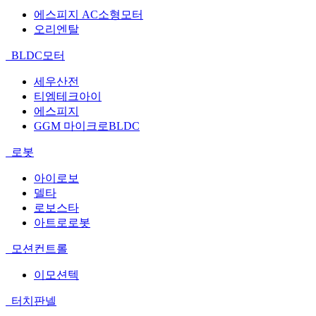
에스피지 AC소형모터
오리엔탈
BLDC모터
세우산전
티엠테크아이
에스피지
GGM 마이크로BLDC
로봇
아이로보
델타
로보스타
아트로로봇
모션컨트롤
이모션텍
터치판넬