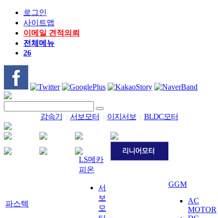
로그인
사이트맵
이메일 견적의뢰
전체메뉴
26
감속기
서보모터
이지서보
BLDC모터
|
|
|
LS메카
피온
GGM
서
보
AC
파스텍
모
MOTOR