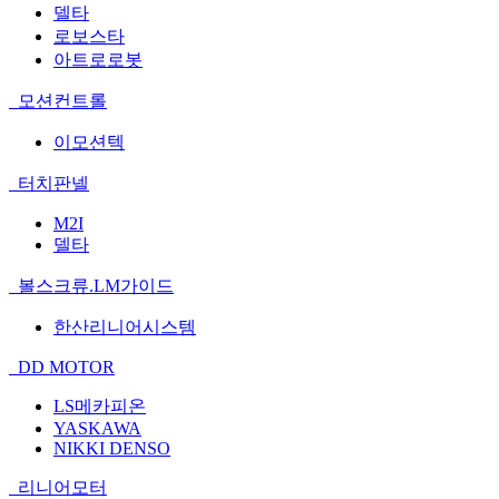
델타
로보스타
아트로로봇
모션컨트롤
이모션텍
터치판넬
M2I
델타
볼스크류.LM가이드
한산리니어시스템
DD MOTOR
LS메카피온
YASKAWA
NIKKI DENSO
리니어모터