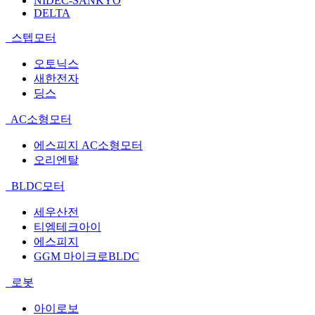
NIDEC-SANKYO
DELTA
스텝모터
오토닉스
새한전자
딩스
AC소형모터
에스피지 AC소형모터
오리엔탈
BLDC모터
세우산전
티엠테크아이
에스피지
GGM 마이크로BLDC
로봇
아이로보