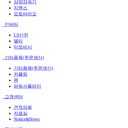
삼양감속기
지멘스
모토바리오
인버터
LS산전
델타
미쯔비시
기타품목(주문생산)
기타품목(주문생산)
커플링
팬
파워서플라이
고객센터
견적의뢰
자료실
Notice&News