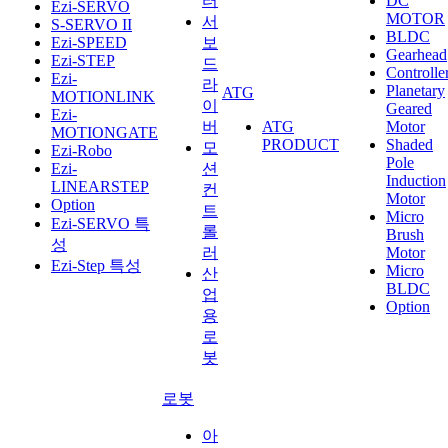
터
DC
Ezi-SERVO
MOTOR
서
S-SERVO II
BLDC
Ezi-SPEED
보
Gearhead
Ezi-STEP
드
Controlle
Ezi-
라
Planetary
ATG
MOTIONLINK
이
Geared
Ezi-
버
ATG
Motor
MOTIONGATE
PRODUCT
Shaded
모
Ezi-Robo
Pole
Ezi-
션
Induction
LINEARSTEP
컨
Motor
Option
트
Micro
Ezi-SERVO 특
롤
Brush
성
러
Motor
Ezi-Step 특성
Micro
산
BLDC
업
Option
용
로
봇
로봇
아