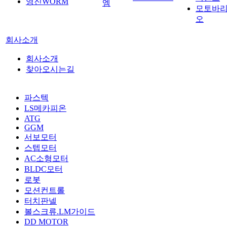
영진WORM
엠
모토바
오
회사소개
회사소개
찾아오시는길
파스텍
LS메카피온
ATG
GGM
서보모터
스텝모터
AC소형모터
BLDC모터
로봇
모션컨트롤
터치판넬
볼스크류.LM가이드
DD MOTOR