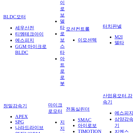
이
로
보
BLDC모터
델
터치판넬
타
세우산전
모션컨트롤
로
티엠테크아이
M2I
보
이모션텍
에스피지
델타
스
GGM 마이크로
BLDC
타
아
트
로
로
봇
산업용모터.감
속기
마이크
정밀감속기
전동실린더
로모터
에스피
APEX
삼양감
SMAC
SPG
지
아이로보
기
나라드라이브
지
TIMOTION
지멘스