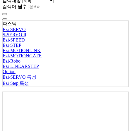
검색대상
검색어
필수
파스텍
Ezi-SERVO
S-SERVO II
Ezi-SPEED
Ezi-STEP
Ezi-MOTIONLINK
Ezi-MOTIONGATE
Ezi-Robo
Ezi-LINEARSTEP
Option
Ezi-SERVO 특성
Ezi-Step 특성